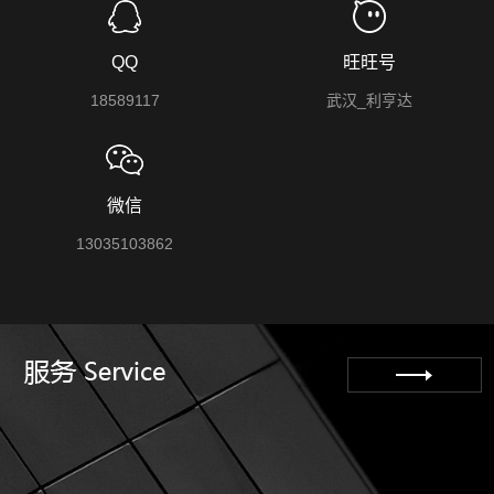
QQ
旺旺号
18589117
武汉_利亨达
微信
13035103862